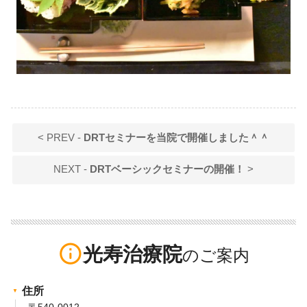
< PREV -
DRTセミナーを当院で開催しました＾＾
NEXT -
DRTベーシックセミナーの開催！
>
info_outline
光寿治療院
住所