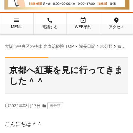
menu
local_phone
event_available
location_on
MENU
電話する
WEB予約
アクセス
chevron_right
chevron_right
chevron_right
大阪市中央区の整体 光寿治療院 TOP
院長日記
未分類
京都へ紅葉を見に行ってきました＾＾
京都へ紅葉を見に行ってきま
した＾＾
query_builder
2022年08月17日
folder
未分類
こんにちは＾＾