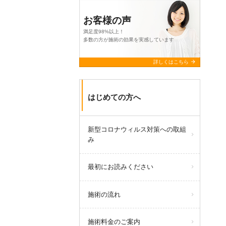
お客様の声
満足度98%以上！
多数の方が施術の効果を実感しています
arrow_forward
詳しくはこちら
はじめての方へ
新型コロナウィルス対策への取組
み
最初にお読みください
施術の流れ
施術料金のご案内