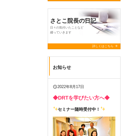
さとこ院長の日記
日々の気付いたことなど
綴っていきます
arrow_forward
詳しくはこちら
お知らせ
query_builder
2022年8月17日
◆DRTを学びたい方へ◆
セミナー随時受付中！