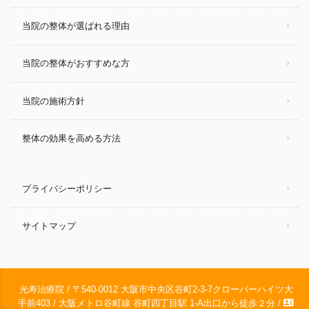
当院の整体が選ばれる理由
当院の整体がおすすめな方
当院の施術方針
整体の効果を高める方法
プライバシーポリシー
サイトマップ
光寿治療院 / 〒540-0012 大阪市中央区谷町2-3-7クローバーハイツ大
contact_phone
手前403 / 大阪メトロ谷町線 谷町四丁目駅 1-A出口から徒歩２分 /