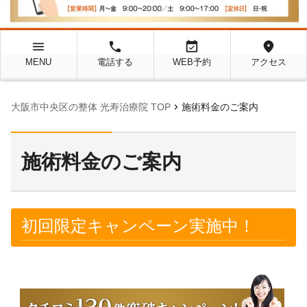
menu
local_phone
event_available
location_on
MENU
電話する
WEB予約
アクセス
chevron_right
大阪市中央区の整体 光寿治療院 TOP
施術料金のご案内
施術料金のご案内
初回限定キャンペーン実施中！