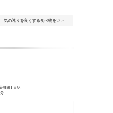
 -
気の巡りを良くする食べ物を♡
>
 谷町四丁目駅
２分