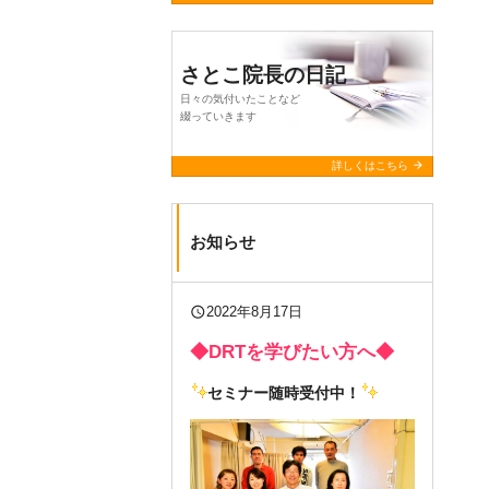
さとこ院長の日記
日々の気付いたことなど
綴っていきます
arrow_forward
詳しくはこちら
お知らせ
query_builder
2022年8月17日
◆DRTを学びたい方へ◆
セミナー随時受付中！