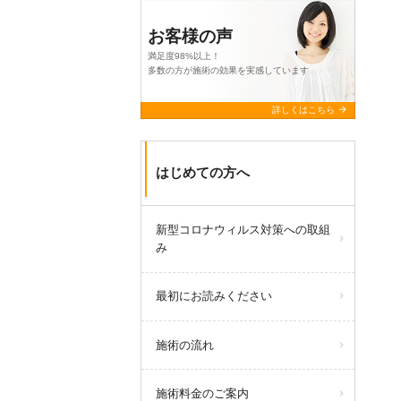
お客様の声
満足度98%以上！
多数の方が施術の効果を実感しています
arrow_forward
詳しくはこちら
はじめての方へ
新型コロナウィルス対策への取組
み
最初にお読みください
施術の流れ
施術料金のご案内