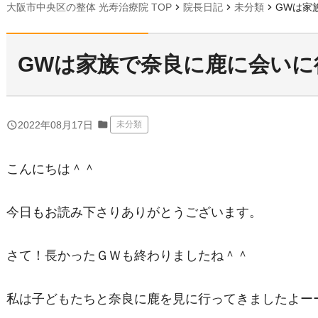
chevron_right
chevron_right
chevron_right
大阪市中央区の整体 光寿治療院 TOP
院長日記
未分類
GWは家
GWは家族で奈良に鹿に会いに
folder
query_builder
2022年08月17日
未分類
こんにちは＾＾
今日もお読み下さりありがとうございます。
さて！長かったＧＷも終わりましたね＾＾
私は子どもたちと奈良に鹿を見に行ってきましたよー